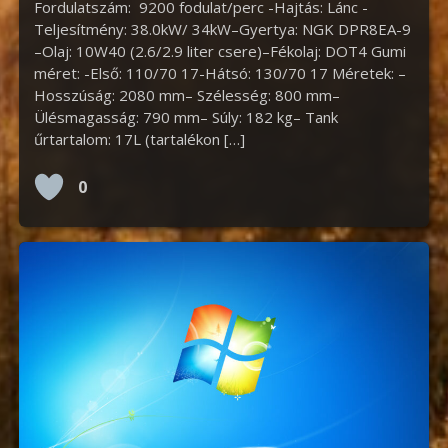
Fordulatszám: 9200 fodulat/perc -Hajtás: Lánc -
Teljesítmény: 38.0kW/ 34kW–Gyertya: NGK DPR8EA-9
–Olaj: 10W40 (2.6/2.9 liter csere)–Fékolaj: DOT4 Gumi
méret: -Első: 110/70 17-Hátsó: 130/70 17 Méretek: –
Hosszúság: 2080 mm– Szélesség: 800 mm–
Ülésmagasság: 790 mm– Súly: 182 kg– Tank
űrtartalom: 17L (tartalékon […]
0