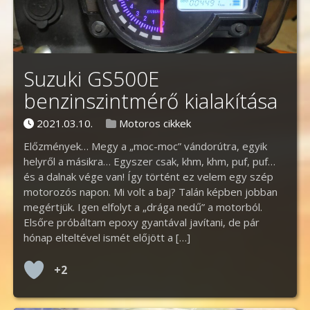
Suzuki GS500E
benzinszintmérő kialakítása
Posted on
Posted in
2021.03.10.
Motoros cikkek
Előzmények… Megy a „moc-moc” vándorútra, egyik
helyről a másikra… Egyszer csak, khm, khm, puf, puf…
és a dalnak vége van! Így történt ez velem egy szép
motorozós napon. Mi volt a baj? Talán képben jobban
megértjük. Igen elfolyt a „drága nedű” a motorból.
Elsőre próbáltam epoxy gyantával javítani, de pár
hónap elteltével ismét előjött a […]
+2