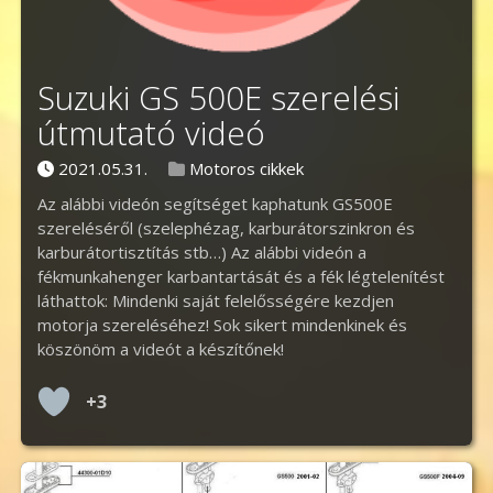
Suzuki GS 500E szerelési
útmutató videó
Posted on
Posted in
2021.05.31.
Motoros cikkek
Az alábbi videón segítséget kaphatunk GS500E
szereléséről (szelephézag, karburátorszinkron és
karburátortisztítás stb…) Az alábbi videón a
fékmunkahenger karbantartását és a fék légtelenítést
láthattok: Mindenki saját felelősségére kezdjen
motorja szereléséhez! Sok sikert mindenkinek és
köszönöm a videót a készítőnek!
+3