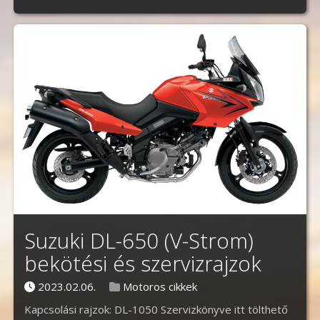
Suzuki DL-650 (V-Strom)
bekötési és szervizrajzok
Posted on
Posted in
2023.02.06.
Motoros cikkek
Kapcsolási rajzok: DL-1050 Szervizkönyve itt tölthető