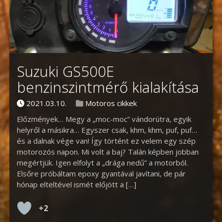
Suzuki GS500E
benzinszintmérő kialakítása
Posted on
Posted in
2021.03.10.
Motoros cikkek
Előzmények… Megy a „moc-moc” vándorútra, egyik
helyről a másikra… Egyszer csak, khm, khm, puf, puf…
és a dalnak vége van! Így történt ez velem egy szép
motorozós napon. Mi volt a baj? Talán képben jobban
megértjük. Igen elfolyt a „drága nedű” a motorból.
Elsőre próbáltam epoxy gyantával javítani, de pár
hónap elteltével ismét előjött a […]
+2