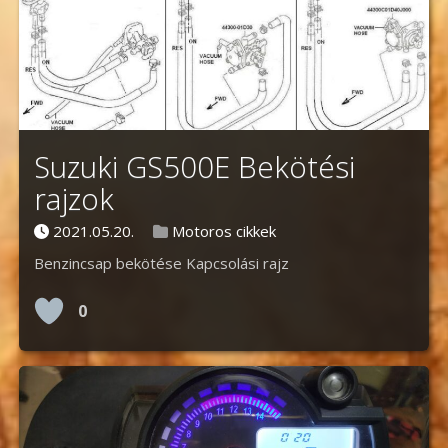
Suzuki GS500E Bekötési
rajzok
Posted on
Posted in
2021.05.20.
Motoros cikkek
Benzincsap bekötése Kapcsolási rajz
0