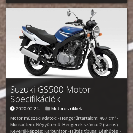
Suzuki GS500 Motor
Specifikációk
Posted on
Posted in
2020.02.24.
Motoros cikkek
Motor műszaki adatok: -Hengerűrtartalom: 487 cm³-
Munkaütem: Négyütemű-Hengerek száma: 2 (soros)-
Keverékképzés: Karburátor -Hűtés típusa: Léghűtés -