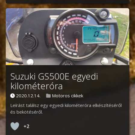
Suzuki GS500E egyedi
kilométeróra
Posted on
Posted in
2020.12.14.
Motoros cikkek
Leírást találsz egy egyedi kilométeróra elkészítéséről
és bekötéséről.
+2