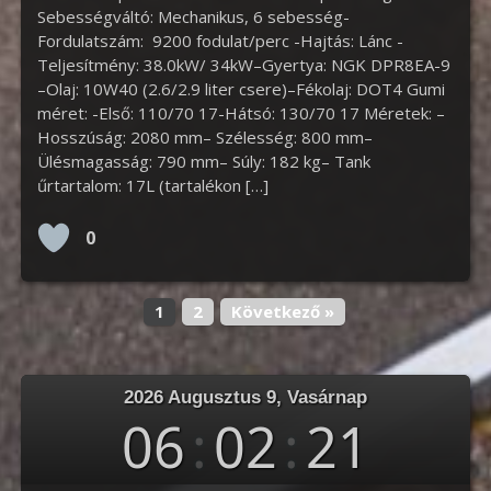
Sebességváltó: Mechanikus, 6 sebesség-
Fordulatszám: 9200 fodulat/perc -Hajtás: Lánc -
Teljesítmény: 38.0kW/ 34kW–Gyertya: NGK DPR8EA-9
–Olaj: 10W40 (2.6/2.9 liter csere)–Fékolaj: DOT4 Gumi
méret: -Első: 110/70 17-Hátsó: 130/70 17 Méretek: –
Hosszúság: 2080 mm– Szélesség: 800 mm–
Ülésmagasság: 790 mm– Súly: 182 kg– Tank
űrtartalom: 17L (tartalékon […]
0
1
2
Következő »
2026 Augusztus 9, Vasárnap
06
:
02
:
22