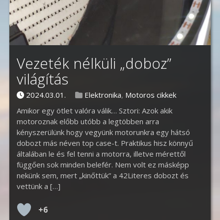
Vezeték nélküli „doboz”
világítás
Posted on
Posted in
2024.03.01.
Elektronika
,
Motoros cikkek
Amikor egy ötlet valóra válik… Sztori: Azok akik
motoroznak előbb utóbb a legtöbben arra
kényszerülünk hogy vegyünk motorunkra egy hátsó
dobozt más néven top case-t. Praktikus hisz könnyű
általában le és fel tenni a motorra, illetve mérettől
függően sok minden belefér. Nem volt ez másképp
nekünk sem, mert „kinőttük” a 42Literes dobozt és
vettünk a […]
+6