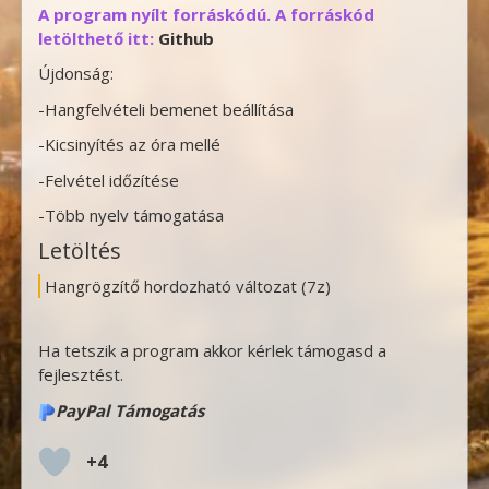
A program nyílt forráskódú. A forráskód
letölthető itt:
Github
Újdonság:
-Hangfelvételi bemenet beállítása
-Kicsinyítés az óra mellé
-Felvétel időzítése
-Több nyelv támogatása
Letöltés
Hangrögzítő hordozható változat (7z
)
Ha tetszik a program akkor kérlek támogasd a
fejlesztést.
PayPal Támogatás
+4