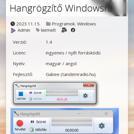
Hangrögzítő Windowsra
Posted on
Posted in
2023.11.15.
Programok
,
Windows
Posted by
Tags:
Admin
kiemelt
Verzió:
1.4
Licenc:
ingyenes / nyílt forráskódú
Nyelv:
magyar / angol
Fejlesztő:
Gabee (tandemradio.hu)