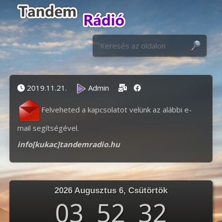
S
Keresés:
Posted on
Posted by
2019.11.21.
Admin
Felveheted a kapcsolatot velünk az alábbi e-
mail segítségével.
info[kukac]tandemradio.hu
2026 Augusztus 6, Csütörtök
03
:
52
:
32