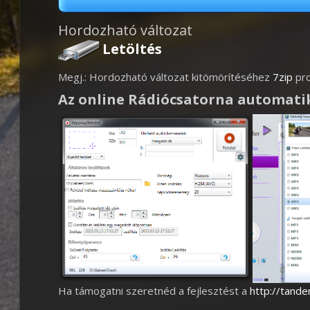
Hordozható változat
Letöltés
Megj.: Hordozható változat kitömörítéséhez
7zip
pro
Az online Rádiócsatorna automatik
Ha támogatni szeretnéd a fejlesztést a
http://tand