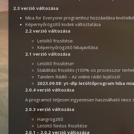
2.3 verzió változása
Mica for Everyone programhoz hozzáadása kivételkén
Képernyőrögzítő kodek változtatása
2.2 verzió változása
Letöltő frissítése.
Képernyőrögzítő hibajavítása
2.1 verzió változása
Letöltő frissítése!
Stabilitási frissítés (100%-os processzor terhelé
Tandem Rádió – Az online rádió lejátszó!
2023.09.08: yt-dlp letöltőprogram hiba mia
2.0.4 verzió változása
A programot teljesen ingyenesen használható nincs
2.0.3 verzió változása
Hangrögzítő
Letöltő fontos frissítése
2.0.1 – 2.0.2
verzió változása