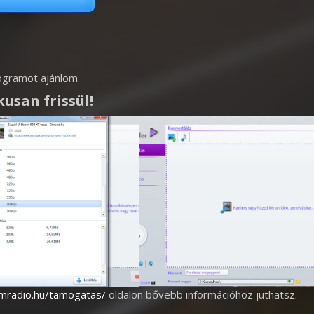
gramot ajánlom.
usan frissül!
emradio.hu/tamogatas/
oldalon bővebb információhoz juthatsz.