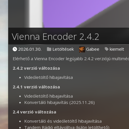
Vienna Encoder 2.4.2
Posted on
Posted in
Posted by
Tags:
2026.01.30.
Letöltések
Gabee
kiemelt
Elérhető a Vienna Encoder legújabb 2.4.2 verziójú multimé
2.4.2 verzió változása
Videóletöltő hibajavítása
2.4.1 verzió változása
Videóletöltő hibajavítása
Konvertáló hibajavítás (2025.11.26)
2.4 verzió változása
Konvertáló és videóletöltő hibajavítása
Tandem Rádió eltávolítva (külön letölthető)