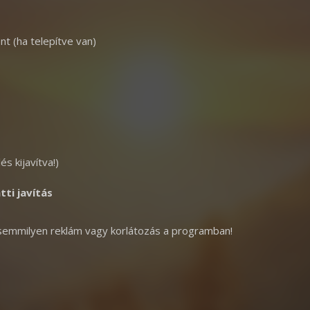
t (ha telepítve van)
s kijavítva!)
tti javítás
 semmilyen reklám vagy korlátozás a programban!