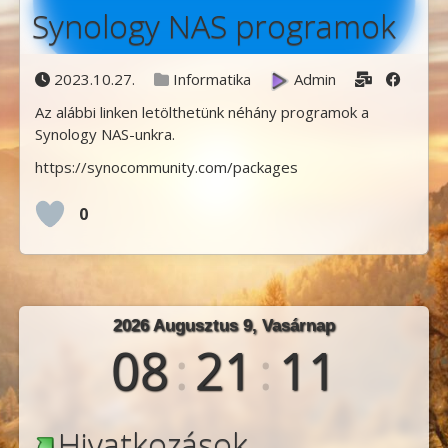
Synology NAS programok
Posted on
Posted in
Posted by
2023.10.27.
Informatika
Admin
Az alábbi linken letölthetünk néhány programok a
Synology NAS-unkra.
https://synocommunity.com/packages
0
2026 Augusztus 9, Vasárnap
08
:
21
:
11
Hivatkozások