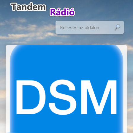
S
Keresés: