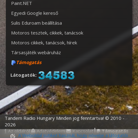
Paint.NET
Egyedi Google kereső
Sulis Eduroam beállítása
Motoros tesztek, cikkek, tanácsok
Motoros cikkek, tanácsok, hírek
Társasjáték webáruház
Támogatás
Látogatók:
Tandem Radio Hungary Minden jog fenntartva! © 2010 -
2026
Az oldalról
Adatvédelem
Kapcsolat
Támogatás
A Weboldal sütiket használ, hogy növelje a látogatói