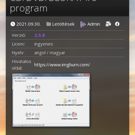
program
Posted on
Posted in
Posted by
2021.09.30.
Letöltések
Admin
Verzió:
2.5.8
Licenc:
ingyenes
Nyelv:
angol / magyar
Hivatalos
https://www.imgburn.com/
oldal: