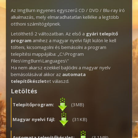
Az ImgBurn ingyenes egyszerű CD / DVD / Blu-ray író
alkalmazás, mely elmaradhatatlan kelléke a legtöbb
otthoni számítógépnek.
Letölthető 2 változatban. Az első a
gyári telepítő
program
amihez a magyar nyelvi fájlt külön le kell
tölteni, kicsomagolni és bemásolni a program
telepítési mappájába: „C:\Program
Files\ImgBurn\Languages\”
Ha nem akarsz ezekkel bajlódni a magyar nyelv
bemásolásával akkor az
automata
telepítőkészlet
et válaszd.
Letöltés
Telepítőprogram:
(3MB)
Magyar nyelvi fájl:
(31KB)
Automata telepítőkészlet:
(3.1MB)