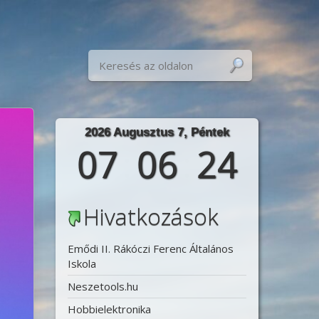
S
Keresés:
2026 Augusztus 7, Péntek
07
:
06
:
26
Hivatkozások
Emődi II. Rákóczi Ferenc Általános
Iskola
Neszetools.hu
Hobbielektronika