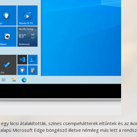
s egy kicsi átalakították, színes csempehátterek eltűntek és az ik
 alapú Microsoft Edge böngésző illetve némileg más lett a rends