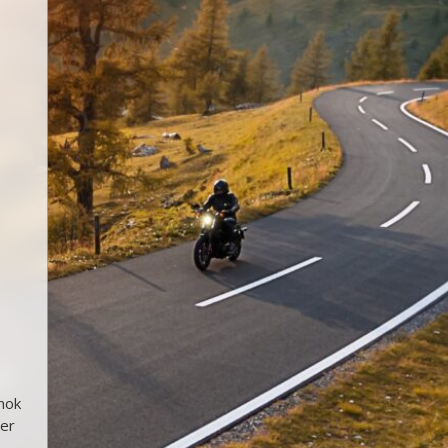
onok
zer