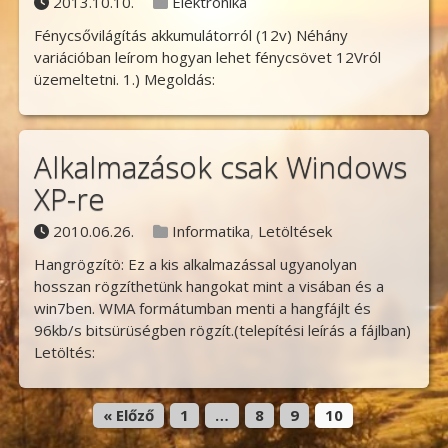
Posted on
Posted in
2013.10.10.
Elektronika
Fénycsővilágítás akkumulátorról (12v) Néhány
variációban leírom hogyan lehet fénycsövet 12Vról
üzemeltetni. 1.) Megoldás:
Alkalmazások csak Windows
XP-re
Posted on
Posted in
2010.06.26.
Informatika
,
Letöltések
Hangrögzítö: Ez a kis alkalmazással ugyanolyan
hosszan rögzíthetünk hangokat mint a visában és a
win7ben. WMA formátumban menti a hangfájlt és
96kb/s bitsürüségben rögzít.(telepítési leírás a fájlban)
Letöltés:
« Előző
1
…
8
9
10