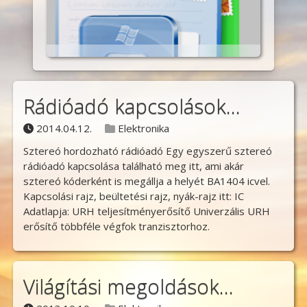
Windows Mail
Rádióadó kapcsolások…
Posted on
Posted in
2014.04.12.
Elektronika
Sztereó hordozható rádióadó Egy egyszerű sztereó
rádióadó kapcsolása található meg itt, ami akár
sztereó kóderként is megállja a helyét BA1404 icvel.
Kapcsolási rajz, beültetési rajz, nyák-rajz itt: IC
Adatlapja: URH teljesítményerősítő Univerzális URH
erősítő többféle végfok tranzisztorhoz.
Világítási megoldások…