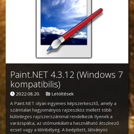
Paint.NET 4.3.12 (Windows 7
kompatibilis)
Posted on
Posted in
2022.08.20.
Letöltések
A Paint.NET olyan ingyenes képszerkesztő, amely a
számtalan hagyományos rajzeszköz mellett több
különleges rajzszerszámmal rendelkezik Ilyenek a
varázspálca, az utómunkálatra használható átszínező
ecset vagy a klónbélyeg. A beépített, látványos