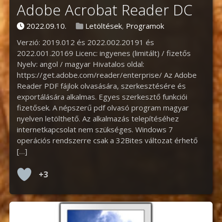
Adobe Acrobat Reader DC
Posted on
Posted in
2022.09.10.
Letöltések
,
Programok
Verzió: 2019.012 és 2022.002.20191 és
2022.001.20169 Licenc: ingyenes (limitált) / fizetős
Nyelv: angol / magyar Hivatalos oldal:
https://get.adobe.com/reader/enterprise/ Az Adobe
Reader PDF fájlok olvasására, szerkesztésére és
exportálására alkalmas. Egyes szerkesztő funkciói
fizetősek. A népszerű pdf olvasó program magyar
nyelven letölthető. Az alkalmazás telepítéséhez
internetkapcsolat nem szükséges. Windows 7
operációs rendszerre csak a 32Bites változat érhető
[…]
+3