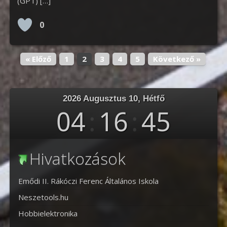
(GPT) […]
0
« Előző
1
2
3
4
5
Következő »
2026 Augusztus 10, Hétfő
04
:
16
:
46
Hivatkozások
Emődi II. Rákóczi Ferenc Általános Iskola
Neszetools.hu
Hobbielektronika