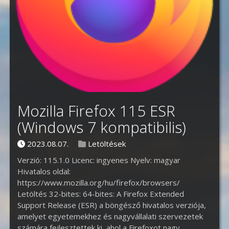
Mozilla Firefox 115 ESR
(Windows 7 kompatibilis)
Posted on
Posted in
2023.08.07.
Letöltések
Verzió: 115.1.0 Licenc: ingyenes Nyelv: magyar
Hivatalos oldal:
https://www.mozilla.org/hu/firefox/browsers/
Letöltés 32-bites: 64-bites: A Firefox Extended
Support Release (ESR) a böngésző hivatalos verziója,
amelyet egyetemekhez és nagyvállalati szervezetek
számára fejlesztettek ki, ahol a Firefoxot nagy