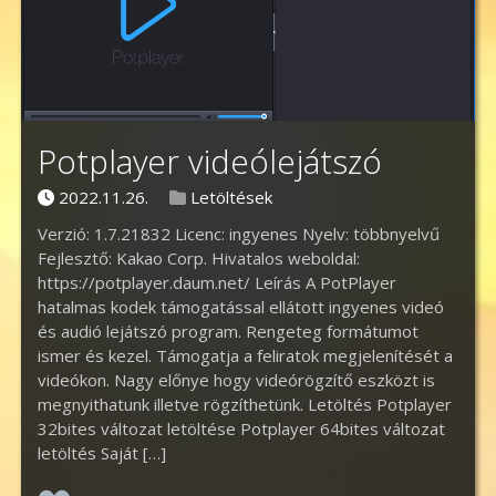
Potplayer videólejátszó
Posted on
Posted in
2022.11.26.
Letöltések
Verzió: 1.7.21832 Licenc: ingyenes Nyelv: többnyelvű
Fejlesztő: Kakao Corp. Hivatalos weboldal:
https://potplayer.daum.net/ Leírás A PotPlayer
hatalmas kodek támogatással ellátott ingyenes videó
és audió lejátszó program. Rengeteg formátumot
ismer és kezel. Támogatja a feliratok megjelenítését a
videókon. Nagy előnye hogy videórögzítő eszközt is
megnyithatunk illetve rögzíthetünk. Letöltés Potplayer
32bites változat letöltése Potplayer 64bites változat
letöltés Saját […]