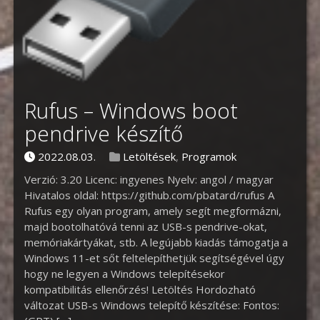
Rufus – Windows boot
pendrive készítő
Posted on
Posted in
2022.08.03.
Letöltések
,
Programok
Verzió: 3.20 Licenc: ingyenes Nyelv: angol / magyar
Hivatalos oldal: https://github.com/pbatard/rufus A
Rufus egy olyan program, amely segít megformázni,
majd bootolhatóvá tenni az USB-s pendrive-okat,
memóriakártyákat, stb. A legújabb kiadás támogatja a
Windows 11-et sőt feltelepíthetjük segítségével úgy
hogy ne legyen a Windows telepítésekor
kompatibilitás ellenőrzés! Letöltés Hordozható
változat USB-s Windows telepítő készítése: Fontos: