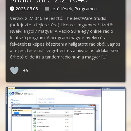
Posted on
Posted in
2023.05.03.
Letöltések
,
Programok
Verzió: 2.2.1046 Fejlesztő: TheBestWare Studio
(befejezte a fejlesztést) Licensz: Ingyenes / fizetős
Nyelv: angol / magyar A Radio Sure egy online rádió
lejátszó program. A program magyar nyelvű és
felvételt is képes készíteni a hallgatott rádióból. Sajnos
a fejlesztése már véget ért és a hivatalos oldalán sem
érhető el de itt a tandemradio.hu-n a magyar […]
+5