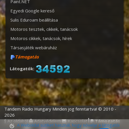
Paint.NET
Egyedi Google kereső
Sulis Eduroam beállítása
Motoros tesztek, cikkek, tanácsok
Motoros cikkek, tanácsok, hírek
Társasjáték webáruház
Támogatás
Látogatók:
Tandem Radio Hungary Minden jog fenntartva! © 2010 -
2026
Az oldalról
Adatvédelem
Kapcsolat
Támogatás
A Weboldal sütiket használ, hogy növelje a látogatói