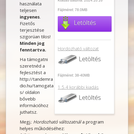
Kiadás dátuma: 2024.10.16
használata
teljesen
Fájlméret: 78.0MB
ingyenes
.
Letöltés
Fizetős
terjesztése
szigorúan tilos!
Minden jog
Hordozható változat
fenntartva.
Letöltés
Ha támogatni
szeretnéd a
fejlesztést a
Fájlméret: 38-40MB
http://tandemra
dio.hu/tamogata
1.5.4 korábbi kiadás
s/
oldalon
Letöltés
bővebb
információhoz
juthatsz.
Megj.:
Hordozható változatnál
a program
helyes működéséhez: