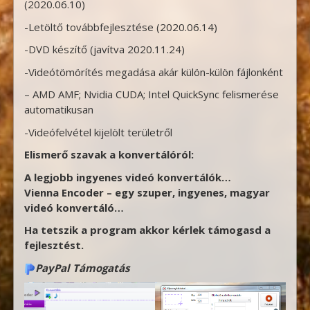
(2020.06.10)
-Letöltő továbbfejlesztése (2020.06.14)
-DVD készítő (javítva 2020.11.24)
-Videótömörítés megadása akár külön-külön fájlonként
– AMD AMF; Nvidia CUDA; Intel QuickSync felismerése
automatikusan
-Videófelvétel kijelölt területről
Elismerő szavak a konvertálóról:
A legjobb ingyenes videó konvertálók…
Vienna Encoder – egy szuper, ingyenes, magyar
videó konvertáló…
Ha tetszik a program akkor kérlek támogasd a
fejlesztést.
PayPal Támogatás