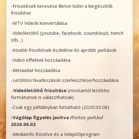
-Frissítések keresése illetve külön a kiegészítők
frissítése
-WTV Videók konvertálása
-Videóletöltő (youtube, facebook, soundcloud, twitch
stb…)
-Kisebb frissítések észlelése és apróbb javítások
-Videó effektek hozzáadása
-Metaadat hozzáadása
-Letöltési hivatkozások szerkesztése/hozzáadása
–
Videóletöltő frissítése
(mostantól letöltési
formátumok is választhatóak)
-Csak egy példányban futtatható (2020.05.08)
-Vágólap figyelés javítva /
fontos javítás
/
2020.06.02
-MediaInfo frissítve és a telepítőprogram