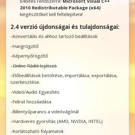
64bites rendszerre:
Microsoft Visual C++
2010 Redistributable Package (x64)
kiegészítőket kell feltelepíteni!
2.4 verzió újdonságai és tulajdonságai:
-Konvertálás és ahhoz tartozó beállítások
-Hangrögzítő
-Képernyőrögzítő
–
Online Rádió lejátszó
-Előbeállítások betöltése, importálása, exportálása,
szerkesztése.
-Videó/Audió Egyesítés
-Felirat hozzáadása
-Billentyűparancs a videóvágónál
-Hardveres gyorsítás (AMD, NVIDIA, INTEL)
-Korlátozható folyamatok